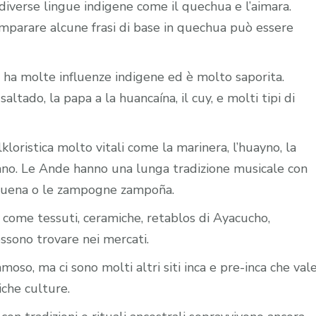
diverse lingue indigene come il quechua e l’aimara.
mparare alcune frasi di base in quechua può essere
a ha molte influenze indigene ed è molto saporita.
 saltado, la papa a la huancaína, il cuy, e molti tipi di
lkloristica molto vitali come la marinera, l’huayno, la
iano. Le Ande hanno una lunga tradizione musicale con
a quena o le zampogne zampoña.
i come tessuti, ceramiche, retablos di Ayacucho,
ossono trovare nei mercati.
amoso, ma ci sono molti altri siti inca e pre-inca che val
iche culture.