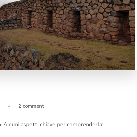
su
2 commenti
Cultura
andina
ta. Alcuni aspetti chiave per comprenderla: