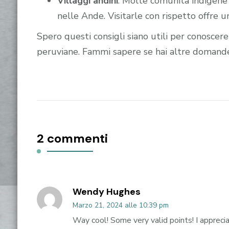
Villaggi andini
: Molte comunità indigene c
nelle Ande. Visitarle con rispetto offre u
Spero questi consigli siano utili per conoscer
peruviane. Fammi sapere se hai altre domand
2 commenti
Wendy Hughes
Marzo 21, 2024 alle 10:39 pm
Way cool! Some very valid points! I appreci