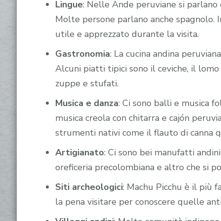
Lingue
: Nelle Ande peruviane si parlano 
Molte persone parlano anche spagnolo. I
utile e apprezzato durante la visita.
Gastronomia
: La cucina andina peruvian
Alcuni piatti tipici sono il ceviche, il lomo
zuppe e stufati.
Musica e danza
: Ci sono balli e musica fo
musica creola con chitarra e cajón peruv
strumenti nativi come il flauto di cann
Artigianato
: Ci sono bei manufatti andin
oreficeria precolombiana e altro che si p
Siti archeologici
: Machu Picchu è il più f
la pena visitare per conoscere quelle ant