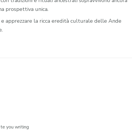
on tradizioni e rituali ancestrali sopravvivono ancora
na prospettiva unica.
e e apprezzare la ricca eredità culturale delle Ande
e.
ate you writing