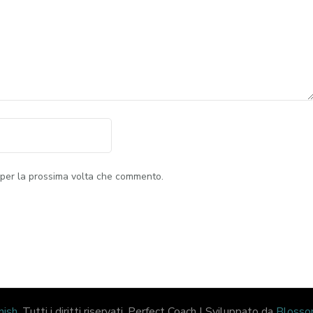
 per la prossima volta che commento.
nish
. Tutti i diritti riservati.
Perfect Coach | Sviluppato da
Bloss